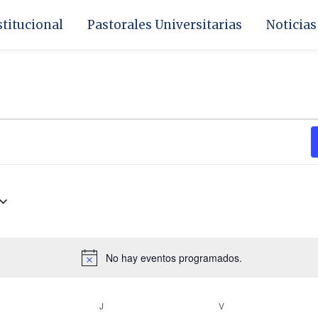
stitucional
Pastorales Universitarias
Noticias
ÉRCOLES
JUEVES
VIERNES
No hay eventos programados.
Aviso
J
V