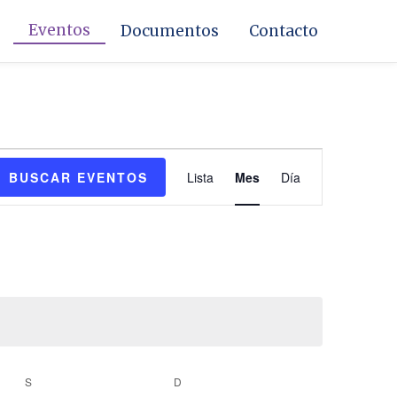
Eventos
Documentos
Contacto
SÁBADO
DOMINGO
Navegación
BUSCAR EVENTOS
Lista
Mes
Día
de
vistas
de
Evento
S
D