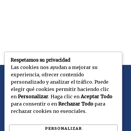
Respetamos su privacidad
Las cookies nos ayudan a mejorar su
experiencia, ofrecer contenido
personalizado y analizar el tráfico. Puede
elegir qué cookies permitir haciendo clic
Copyright © 2026 CEPaU | Powered by CEPaU
en
Personalizar
. Haga clic en
Aceptar Todo
para consentir o en
Rechazar Todo
para
rechazar cookies no esenciales.
Contacto
PERSONALIZAR
Suipacha 1034, Ciudad de Buenos Aires. C1008AVV.