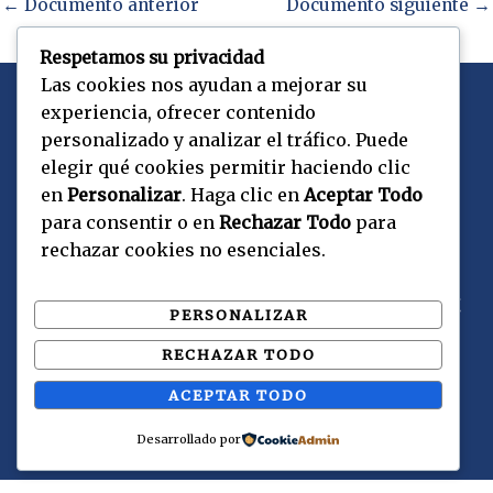
←
Documento anterior
Documento siguiente
→
Respetamos su privacidad
Las cookies nos ayudan a mejorar su
experiencia, ofrecer contenido
personalizado y analizar el tráfico. Puede
Copyright © 2026 CEPaU | Powered by CEPaU
elegir qué cookies permitir haciendo clic
en
Personalizar
. Haga clic en
Aceptar Todo
para consentir o en
Rechazar Todo
para
Contacto
rechazar cookies no esenciales.
Suipacha 1034, Ciudad de Buenos Aires. C1008AVV.
PERSONALIZAR
Argentina.
RECHAZAR TODO
(011) 4328-0859/9570, int 122
informes@cepau.org.ar
ACEPTAR TODO
Desarrollado por