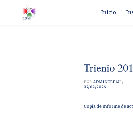
Ir
al
Inicio
In
contenido
Trienio 20
POR
ADMINCEPAU
/
07/02/2026
Copia de Informe de act